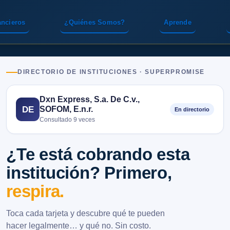
ancieros
¿Quiénes Somos?
Aprende
DIRECTORIO DE INSTITUCIONES · SUPERPROMISE
Dxn Express, S.a. De C.v.,
SOFOM, E.n.r.
DE
En directorio
Consultado 9 veces
¿Te está cobrando esta
institución? Primero,
respira.
Toca cada tarjeta y descubre qué te pueden
hacer legalmente… y qué no. Sin costo.