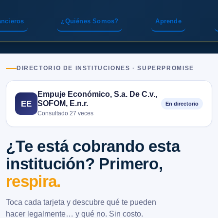
ancieros
¿Quiénes Somos?
Aprende
DIRECTORIO DE INSTITUCIONES · SUPERPROMISE
Empuje Económico, S.a. De C.v.,
SOFOM, E.n.r.
EE
En directorio
Consultado 27 veces
¿Te está cobrando esta
institución? Primero,
respira.
Toca cada tarjeta y descubre qué te pueden
hacer legalmente… y qué no. Sin costo.