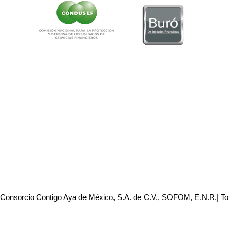
 Consorcio Contigo Aya de México, S.A. de C.V., SOFOM, E.N.R.| T