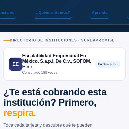
ancieros
¿Quiénes Somos?
Aprende
DIRECTORIO DE INSTITUCIONES · SUPERPROMISE
Escalabilidad Empresarial En
México, S.a.p.i. De C.v., SOFOM,
EE
En directorio
E.n.r.
Consultado 189 veces
¿Te está cobrando esta
institución? Primero,
respira.
Toca cada tarjeta y descubre qué te pueden