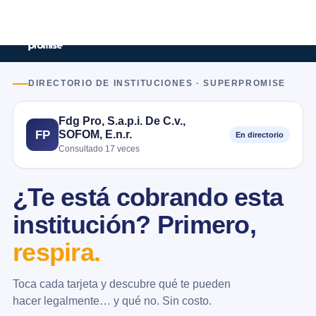
DIRECTORIO DE INSTITUCIONES · SUPERPROMISE
Fdg Pro, S.a.p.i. De C.v.,
SOFOM, E.n.r.
FP
En directorio
Consultado 17 veces
¿Te está cobrando esta
institución? Primero,
respira.
Toca cada tarjeta y descubre qué te pueden
hacer legalmente… y qué no. Sin costo.