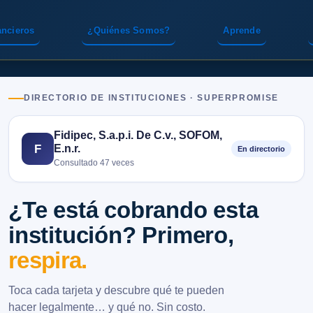
ancieros
¿Quiénes Somos?
Aprende
DIRECTORIO DE INSTITUCIONES · SUPERPROMISE
Fidipec, S.a.p.i. De C.v., SOFOM,
E.n.r.
F
En directorio
Consultado 47 veces
¿Te está cobrando esta
institución? Primero,
respira.
Toca cada tarjeta y descubre qué te pueden
hacer legalmente… y qué no. Sin costo.