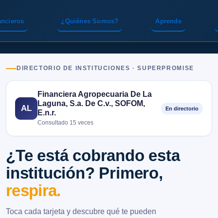
ancieros
¿Quiénes Somos?
Aprende
DIRECTORIO DE INSTITUCIONES · SUPERPROMISE
Financiera Agropecuaria De La
Laguna, S.a. De C.v., SOFOM,
AL
En directorio
E.n.r.
Consultado 15 veces
¿Te está cobrando esta
institución? Primero,
respira.
Toca cada tarjeta y descubre qué te pueden