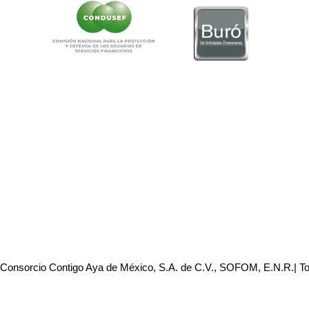
 Consorcio Contigo Aya de México, S.A. de C.V., SOFOM, E.N.R.| T