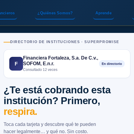
ancieros
¿Quiénes Somos?
Aprende
DIRECTORIO DE INSTITUCIONES · SUPERPROMISE
Financiera Fortaleza, S.a. De C.v.,
SOFOM, E.n.r.
F
En directorio
Consultado 12 veces
¿Te está cobrando esta
institución? Primero,
respira.
Toca cada tarjeta y descubre qué te pueden
hacer legalmente… y qué no. Sin costo.