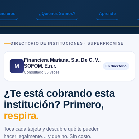
ancieros
¿Quiénes Somos?
Aprende
DIRECTORIO DE INSTITUCIONES · SUPERPROMISE
Financiera Mariana, S.a. De C. V.,
SOFOM, E.n.r.
M
En directorio
Consultado 35 veces
¿Te está cobrando esta
institución? Primero,
respira.
Toca cada tarjeta y descubre qué te pueden
hacer legalmente… y qué no. Sin costo.