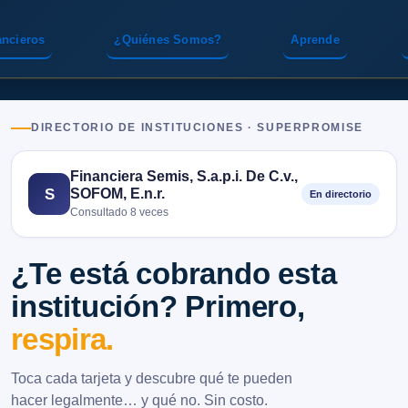
ancieros
¿Quiénes Somos?
Aprende
DIRECTORIO DE INSTITUCIONES · SUPERPROMISE
Financiera Semis, S.a.p.i. De C.v.,
SOFOM, E.n.r.
S
En directorio
Consultado 8 veces
¿Te está cobrando esta
institución? Primero,
respira.
Toca cada tarjeta y descubre qué te pueden
hacer legalmente… y qué no. Sin costo.