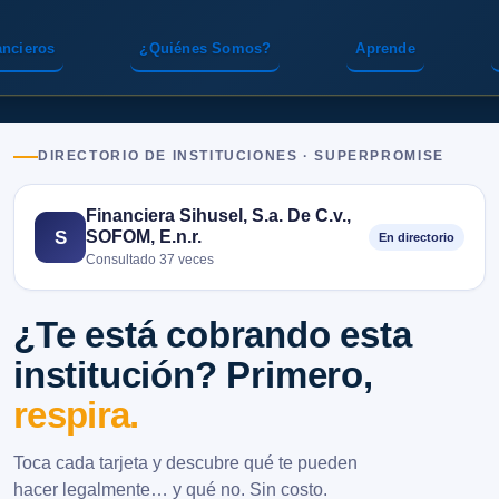
ancieros
¿Quiénes Somos?
Aprende
DIRECTORIO DE INSTITUCIONES · SUPERPROMISE
Financiera Sihusel, S.a. De C.v.,
SOFOM, E.n.r.
S
En directorio
Consultado 37 veces
¿Te está cobrando esta
institución? Primero,
respira.
Toca cada tarjeta y descubre qué te pueden
hacer legalmente… y qué no. Sin costo.