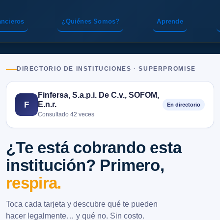
ancieros
¿Quiénes Somos?
Aprende
DIRECTORIO DE INSTITUCIONES · SUPERPROMISE
Finfersa, S.a.p.i. De C.v., SOFOM,
E.n.r.
F
En directorio
Consultado 42 veces
¿Te está cobrando esta
institución? Primero,
respira.
Toca cada tarjeta y descubre qué te pueden
hacer legalmente… y qué no. Sin costo.