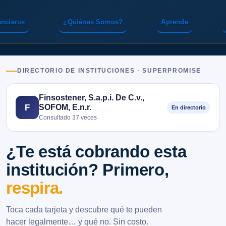
ancieros
¿Quiénes Somos?
Aprende
DIRECTORIO DE INSTITUCIONES · SUPERPROMISE
Finsostener, S.a.p.i. De C.v.,
SOFOM, E.n.r.
F
En directorio
Consultado 37 veces
¿Te está cobrando esta
institución? Primero,
respira.
Toca cada tarjeta y descubre qué te pueden
hacer legalmente… y qué no. Sin costo.