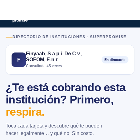
DIRECTORIO DE INSTITUCIONES · SUPERPROMISE
Finyaab, S.a.p.i. De C.v.,
SOFOM, E.n.r.
F
En directorio
Consultado 45 veces
¿Te está cobrando esta
institución? Primero,
respira.
Toca cada tarjeta y descubre qué te pueden
hacer legalmente… y qué no. Sin costo.