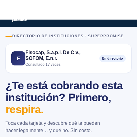
DIRECTORIO DE INSTITUCIONES · SUPERPROMISE
Fisocap, S.a.p.i. De C.v.,
SOFOM, E.n.r.
F
En directorio
Consultado 17 veces
¿Te está cobrando esta
institución? Primero,
respira.
Toca cada tarjeta y descubre qué te pueden
hacer legalmente… y qué no. Sin costo.