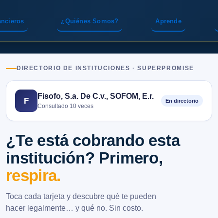
ancieros
¿Quiénes Somos?
Aprende
DIRECTORIO DE INSTITUCIONES · SUPERPROMISE
Fisofo, S.a. De C.v., SOFOM, E.r.
F
En directorio
Consultado 10 veces
¿Te está cobrando esta
institución? Primero,
respira.
Toca cada tarjeta y descubre qué te pueden
hacer legalmente… y qué no. Sin costo.