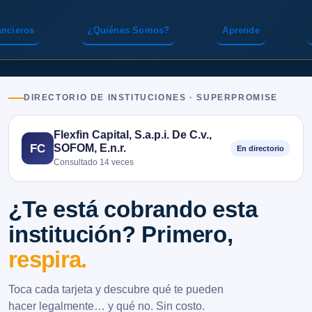
ancieros
¿Quiénes Somos?
Aprende
DIRECTORIO DE INSTITUCIONES · SUPERPROMISE
Flexfin Capital, S.a.p.i. De C.v.,
SOFOM, E.n.r.
FC
En directorio
Consultado 14 veces
¿Te está cobrando esta
institución? Primero,
respira.
Toca cada tarjeta y descubre qué te pueden
hacer legalmente… y qué no. Sin costo.