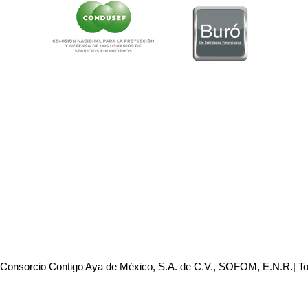
 Consorcio Contigo Aya de México, S.A. de C.V., SOFOM, E.N.R.| T