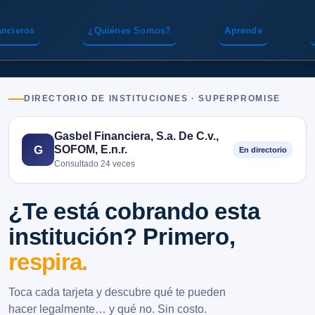
ancieros
¿Quiénes Somos?
Aprende
DIRECTORIO DE INSTITUCIONES · SUPERPROMISE
Gasbel Financiera, S.a. De C.v.,
SOFOM, E.n.r.
G
En directorio
Consultado 24 veces
¿Te está cobrando esta
institución? Primero,
respira.
Toca cada tarjeta y descubre qué te pueden
hacer legalmente… y qué no. Sin costo.