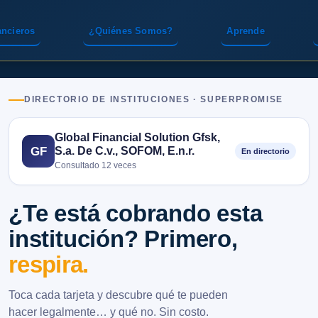
ancieros
¿Quiénes Somos?
Aprende
DIRECTORIO DE INSTITUCIONES · SUPERPROMISE
Global Financial Solution Gfsk,
S.a. De C.v., SOFOM, E.n.r.
GF
En directorio
Consultado 12 veces
¿Te está cobrando esta
institución? Primero,
respira.
Toca cada tarjeta y descubre qué te pueden
hacer legalmente… y qué no. Sin costo.