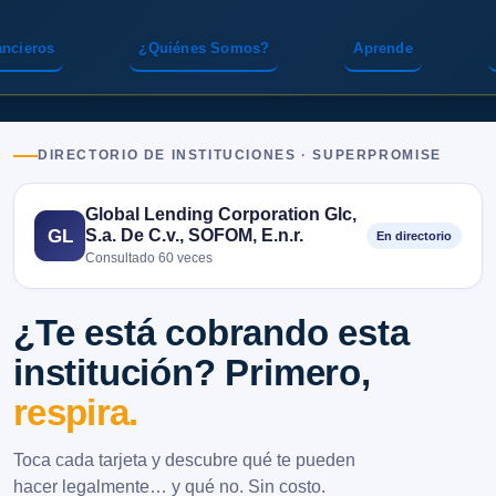
ancieros
¿Quiénes Somos?
Aprende
DIRECTORIO DE INSTITUCIONES · SUPERPROMISE
Global Lending Corporation Glc,
S.a. De C.v., SOFOM, E.n.r.
GL
En directorio
Consultado 60 veces
¿Te está cobrando esta
institución? Primero,
respira.
Toca cada tarjeta y descubre qué te pueden
hacer legalmente… y qué no. Sin costo.