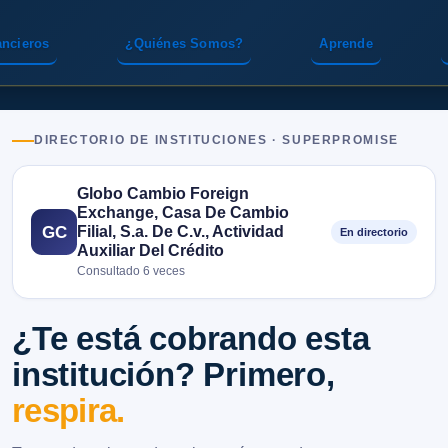
ancieros
¿Quiénes Somos?
Aprende
DIRECTORIO DE INSTITUCIONES · SUPERPROMISE
Globo Cambio Foreign
Exchange, Casa De Cambio
Filial, S.a. De C.v., Actividad
GC
En directorio
Auxiliar Del Crédito
Consultado 6 veces
¿Te está cobrando esta
institución? Primero,
respira.