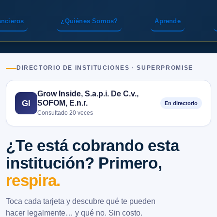
ancieros
¿Quiénes Somos?
Aprende
DIRECTORIO DE INSTITUCIONES · SUPERPROMISE
Grow Inside, S.a.p.i. De C.v.,
SOFOM, E.n.r.
GI
En directorio
Consultado 20 veces
¿Te está cobrando esta
institución? Primero,
respira.
Toca cada tarjeta y descubre qué te pueden
hacer legalmente… y qué no. Sin costo.