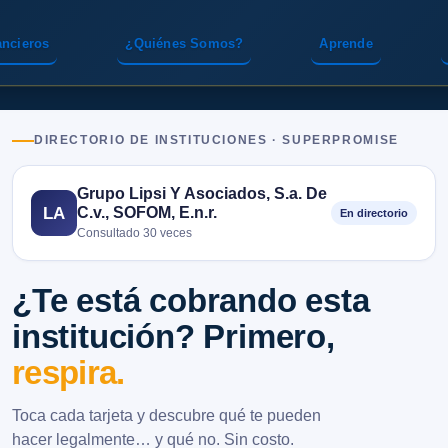
ancieros
¿Quiénes Somos?
Aprende
DIRECTORIO DE INSTITUCIONES · SUPERPROMISE
Grupo Lipsi Y Asociados, S.a. De
C.v., SOFOM, E.n.r.
LA
En directorio
Consultado 30 veces
¿Te está cobrando esta
institución? Primero,
respira.
Toca cada tarjeta y descubre qué te pueden
hacer legalmente… y qué no. Sin costo.