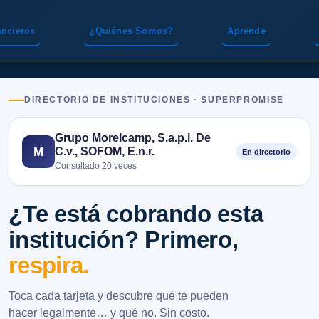
ancieros
¿Quiénes Somos?
Aprende
DIRECTORIO DE INSTITUCIONES · SUPERPROMISE
Grupo Morelcamp, S.a.p.i. De
C.v., SOFOM, E.n.r.
M
En directorio
Consultado 20 veces
¿Te está cobrando esta
institución? Primero,
respira.
Toca cada tarjeta y descubre qué te pueden
hacer legalmente… y qué no. Sin costo.