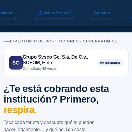
ancieros
¿Quiénes Somos?
Aprende
DIRECTORIO DE INSTITUCIONES · SUPERPROMISE
Grupo Sysco Gc, S.a. De C.v.,
SOFOM, E.n.r.
SG
En directorio
Consultado 43 veces
¿Te está cobrando esta
institución? Primero,
respira.
Toca cada tarjeta y descubre qué te pueden
hacer legalmente… y qué no. Sin costo.