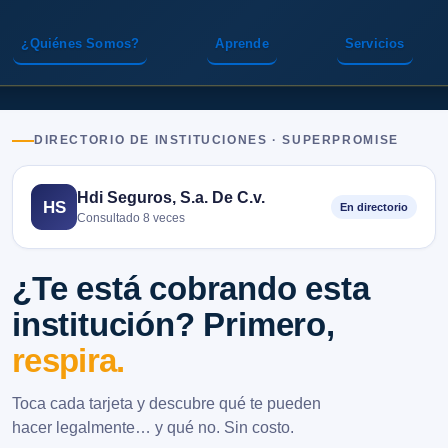
¿Quiénes Somos?
Aprende
Servicios
DIRECTORIO DE INSTITUCIONES · SUPERPROMISE
Hdi Seguros, S.a. De C.v.
HS
En directorio
Consultado 8 veces
¿Te está cobrando esta
institución? Primero,
respira.
Toca cada tarjeta y descubre qué te pueden
hacer legalmente… y qué no. Sin costo.