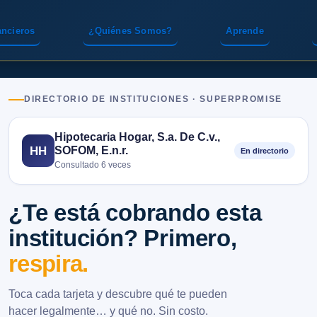
ancieros
¿Quiénes Somos?
Aprende
DIRECTORIO DE INSTITUCIONES · SUPERPROMISE
Hipotecaria Hogar, S.a. De C.v.,
SOFOM, E.n.r.
HH
En directorio
Consultado 6 veces
¿Te está cobrando esta
institución? Primero,
respira.
Toca cada tarjeta y descubre qué te pueden
hacer legalmente… y qué no. Sin costo.