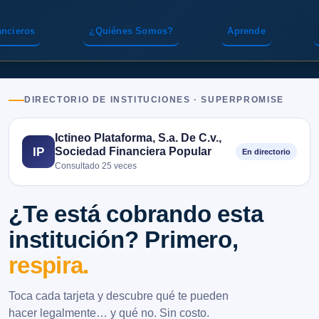
ancieros
¿Quiénes Somos?
Aprende
DIRECTORIO DE INSTITUCIONES · SUPERPROMISE
Ictineo Plataforma, S.a. De C.v.,
Sociedad Financiera Popular
IP
En directorio
Consultado 25 veces
¿Te está cobrando esta
institución? Primero,
respira.
Toca cada tarjeta y descubre qué te pueden
hacer legalmente… y qué no. Sin costo.