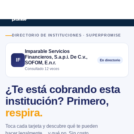
DIRECTORIO DE INSTITUCIONES · SUPERPROMISE
Imparable Servicios
Financieros, S.a.p.i. De C.v.,
IF
En directorio
SOFOM, E.n.r.
Consultado 12 veces
¿Te está cobrando esta
institución? Primero,
respira.
Toca cada tarjeta y descubre qué te pueden
hacer legalmente… y qué no. Sin costo.