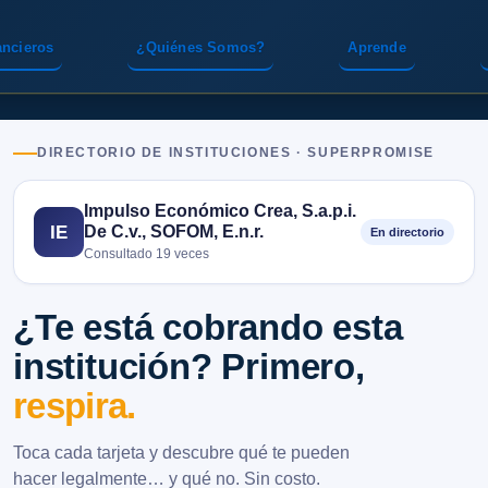
ancieros
¿Quiénes Somos?
Aprende
DIRECTORIO DE INSTITUCIONES · SUPERPROMISE
Impulso Económico Crea, S.a.p.i.
De C.v., SOFOM, E.n.r.
IE
En directorio
Consultado 19 veces
¿Te está cobrando esta
institución? Primero,
respira.
Toca cada tarjeta y descubre qué te pueden
hacer legalmente… y qué no. Sin costo.