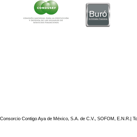
 Consorcio Contigo Aya de México, S.A. de C.V., SOFOM, E.N.R.| T