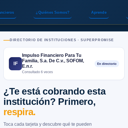
ancieros
¿Quiénes Somos?
Aprende
DIRECTORIO DE INSTITUCIONES · SUPERPROMISE
Impulso Financiero Para Tu
Familia, S.a. De C.v., SOFOM,
IF
En directorio
E.n.r.
Consultado 6 veces
¿Te está cobrando esta
institución? Primero,
respira.
Toca cada tarjeta y descubre qué te pueden