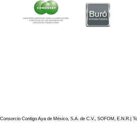
 Consorcio Contigo Aya de México, S.A. de C.V., SOFOM, E.N.R.| T