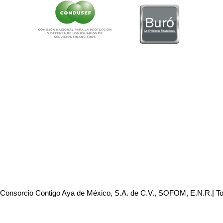
 Consorcio Contigo Aya de México, S.A. de C.V., SOFOM, E.N.R.| T