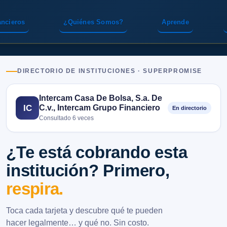
ancieros
¿Quiénes Somos?
Aprende
DIRECTORIO DE INSTITUCIONES · SUPERPROMISE
Intercam Casa De Bolsa, S.a. De
C.v., Intercam Grupo Financiero
IC
En directorio
Consultado 6 veces
¿Te está cobrando esta
institución? Primero,
respira.
Toca cada tarjeta y descubre qué te pueden
hacer legalmente… y qué no. Sin costo.