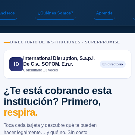
ancieros
¿Quiénes Somos?
Aprende
DIRECTORIO DE INSTITUCIONES · SUPERPROMISE
International Disruption, S.a.p.i.
De C.v., SOFOM, E.n.r.
ID
En directorio
Consultado 13 veces
¿Te está cobrando esta
institución? Primero,
respira.
Toca cada tarjeta y descubre qué te pueden
hacer legalmente… y qué no. Sin costo.