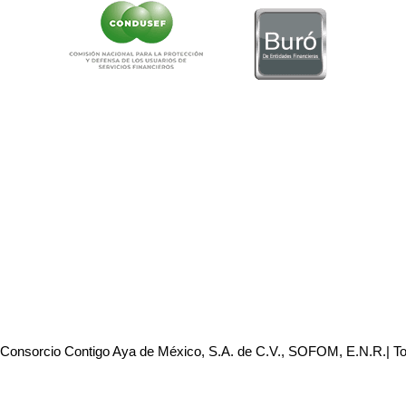
 Consorcio Contigo Aya de México, S.A. de C.V., SOFOM, E.N.R.| T