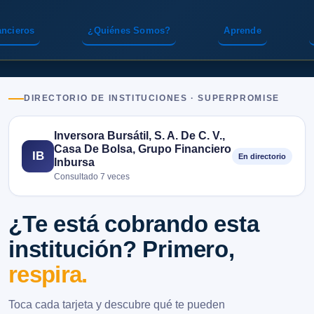
ancieros
¿Quiénes Somos?
Aprende
DIRECTORIO DE INSTITUCIONES · SUPERPROMISE
Inversora Bursátil, S. A. De C. V.,
Casa De Bolsa, Grupo Financiero
IB
En directorio
Inbursa
Consultado 7 veces
¿Te está cobrando esta
institución? Primero,
respira.
Toca cada tarjeta y descubre qué te pueden