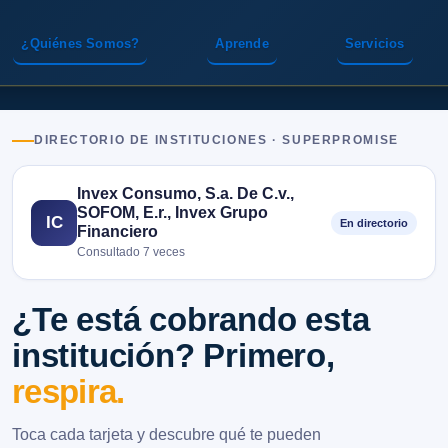
¿Quiénes Somos?
Aprende
Servicios
DIRECTORIO DE INSTITUCIONES · SUPERPROMISE
Invex Consumo, S.a. De C.v.,
SOFOM, E.r., Invex Grupo
IC
En directorio
Financiero
Consultado 7 veces
¿Te está cobrando esta
institución? Primero,
respira.
Toca cada tarjeta y descubre qué te pueden