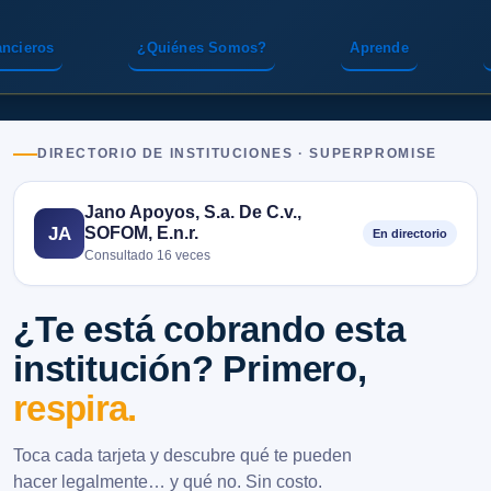
ancieros
¿Quiénes Somos?
Aprende
DIRECTORIO DE INSTITUCIONES · SUPERPROMISE
Jano Apoyos, S.a. De C.v.,
SOFOM, E.n.r.
JA
En directorio
Consultado 16 veces
¿Te está cobrando esta
institución? Primero,
respira.
Toca cada tarjeta y descubre qué te pueden
hacer legalmente… y qué no. Sin costo.