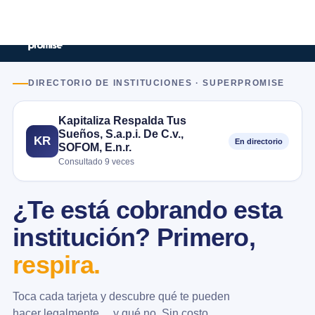
DIRECTORIO DE INSTITUCIONES · SUPERPROMISE
Kapitaliza Respalda Tus
Sueños, S.a.p.i. De C.v.,
KR
En directorio
SOFOM, E.n.r.
Consultado 9 veces
¿Te está cobrando esta
institución? Primero,
respira.
Toca cada tarjeta y descubre qué te pueden
hacer legalmente… y qué no. Sin costo.