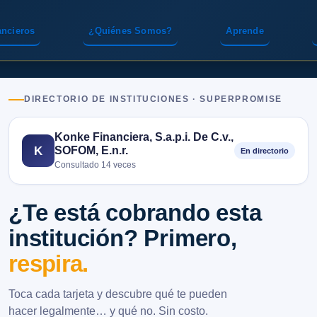
ancieros
¿Quiénes Somos?
Aprende
DIRECTORIO DE INSTITUCIONES · SUPERPROMISE
Konke Financiera, S.a.p.i. De C.v.,
SOFOM, E.n.r.
K
En directorio
Consultado 14 veces
¿Te está cobrando esta
institución? Primero,
respira.
Toca cada tarjeta y descubre qué te pueden
hacer legalmente… y qué no. Sin costo.