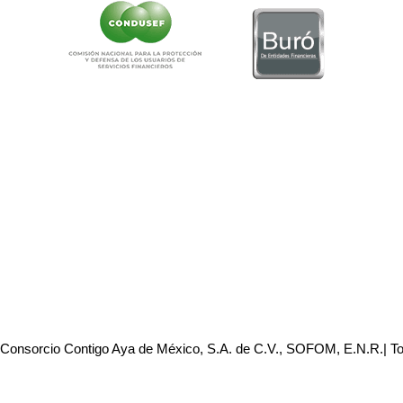
 Consorcio Contigo Aya de México, S.A. de C.V., SOFOM, E.N.R.| T