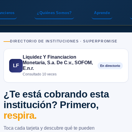
ancieros
¿Quiénes Somos?
Aprende
DIRECTORIO DE INSTITUCIONES · SUPERPROMISE
Liquidez Y Financiacion
Monetaria, S.a. De C.v., SOFOM,
LF
En directorio
E.n.r.
Consultado 10 veces
¿Te está cobrando esta
institución? Primero,
respira.
Toca cada tarjeta y descubre qué te pueden