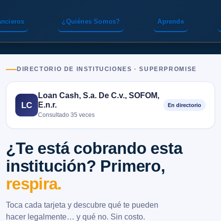
ancieros
¿Quiénes Somos?
Aprende
DIRECTORIO DE INSTITUCIONES · SUPERPROMISE
Loan Cash, S.a. De C.v., SOFOM,
E.n.r.
LC
En directorio
Consultado 35 veces
¿Te está cobrando esta
institución? Primero,
respira.
Toca cada tarjeta y descubre qué te pueden
hacer legalmente… y qué no. Sin costo.