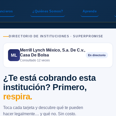
ancieros
¿Quiénes Somos?
Aprende
DIRECTORIO DE INSTITUCIONES · SUPERPROMISE
Merrill Lynch México, S.a. De C.v.,
Casa De Bolsa
ML
En directorio
Consultado 12 veces
¿Te está cobrando esta
institución? Primero,
respira.
Toca cada tarjeta y descubre qué te pueden
hacer legalmente… y qué no. Sin costo.