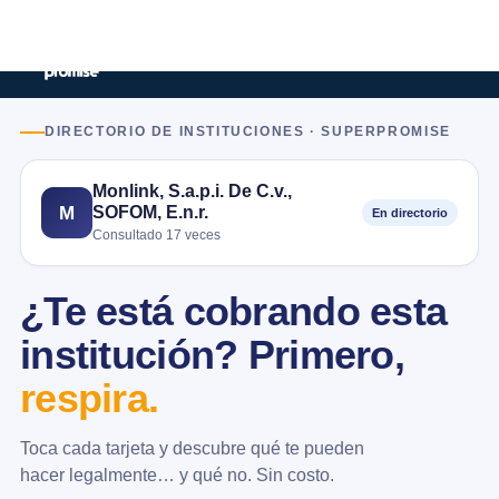
DIRECTORIO DE INSTITUCIONES · SUPERPROMISE
Monlink, S.a.p.i. De C.v.,
SOFOM, E.n.r.
M
En directorio
Consultado 17 veces
¿Te está cobrando esta
institución? Primero,
respira.
Toca cada tarjeta y descubre qué te pueden
hacer legalmente… y qué no. Sin costo.