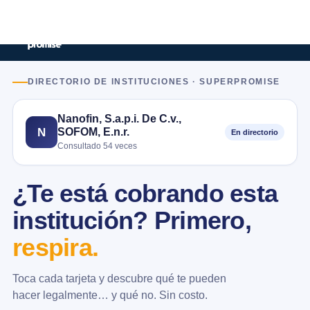
DIRECTORIO DE INSTITUCIONES · SUPERPROMISE
Nanofin, S.a.p.i. De C.v.,
SOFOM, E.n.r.
N
En directorio
Consultado 54 veces
¿Te está cobrando esta
institución? Primero,
respira.
Toca cada tarjeta y descubre qué te pueden
hacer legalmente… y qué no. Sin costo.