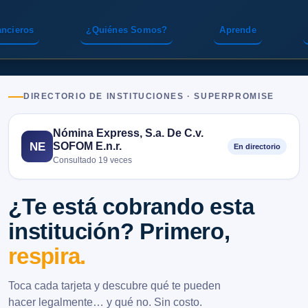
ancieros
¿Quiénes Somos?
Aprende
DIRECTORIO DE INSTITUCIONES · SUPERPROMISE
Nómina Express, S.a. De C.v.
SOFOM E.n.r.
NE
En directorio
Consultado 19 veces
¿Te está cobrando esta
institución? Primero,
respira.
Toca cada tarjeta y descubre qué te pueden
hacer legalmente… y qué no. Sin costo.