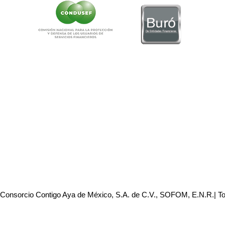
 Consorcio Contigo Aya de México, S.A. de C.V., SOFOM, E.N.R.| T