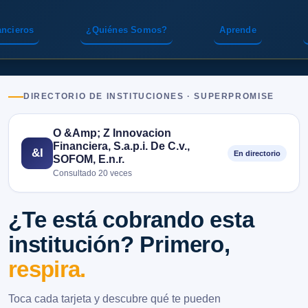
ancieros
¿Quiénes Somos?
Aprende
DIRECTORIO DE INSTITUCIONES · SUPERPROMISE
O &Amp; Z Innovacion
Financiera, S.a.p.i. De C.v.,
&I
En directorio
SOFOM, E.n.r.
Consultado 20 veces
¿Te está cobrando esta
institución? Primero,
respira.
Toca cada tarjeta y descubre qué te pueden