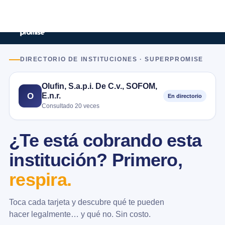
DIRECTORIO DE INSTITUCIONES · SUPERPROMISE
Olufin, S.a.p.i. De C.v., SOFOM,
E.n.r.
O
En directorio
Consultado 20 veces
¿Te está cobrando esta
institución? Primero,
respira.
Toca cada tarjeta y descubre qué te pueden
hacer legalmente… y qué no. Sin costo.