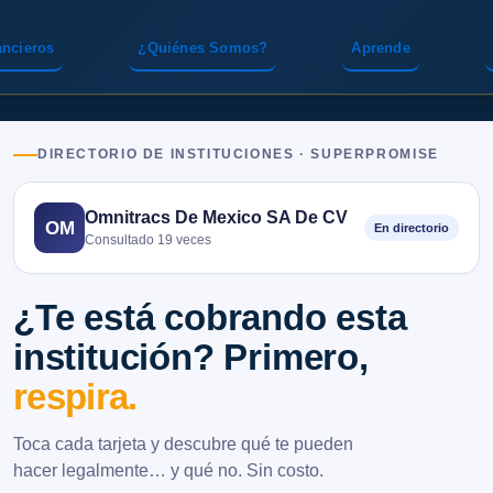
ancieros
¿Quiénes Somos?
Aprende
DIRECTORIO DE INSTITUCIONES · SUPERPROMISE
Omnitracs De Mexico SA De CV
OM
En directorio
Consultado 19 veces
¿Te está cobrando esta
institución? Primero,
respira.
Toca cada tarjeta y descubre qué te pueden
hacer legalmente… y qué no. Sin costo.