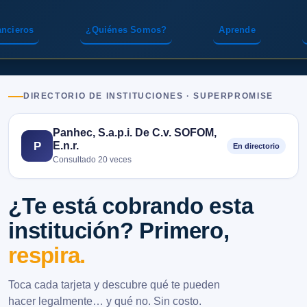
ancieros
¿Quiénes Somos?
Aprende
DIRECTORIO DE INSTITUCIONES · SUPERPROMISE
Panhec, S.a.p.i. De C.v. SOFOM,
E.n.r.
P
En directorio
Consultado 20 veces
¿Te está cobrando esta
institución? Primero,
respira.
Toca cada tarjeta y descubre qué te pueden
hacer legalmente… y qué no. Sin costo.